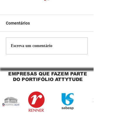
Comentários
Persiana Rolo Tela Solar:
Persiana rolo tel
Escreva um comentário
O Segredo para uma
Jaguara SP Cort
Sacada Perfeita no Link
tela solar Jagua
Sapopemba!
EMPRESAS QUE FAZEM PARTE
DO PORTIFÓLIO ATTYTUDE