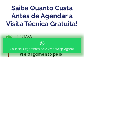
Saiba Quanto Custa
Antes de Agendar a
Visita Técnica Gratuita!
1ª ETAPA
Contato e Envio das Medidas
Solicitar Orçamento pelo WhatsApp Agora!
Pré Orçamento pelo
WhatsApp
Envie as medidas (Largura x Altura)
e a Foto de sua Sacada, Janelas ou
Portas, Nosso Consultor irá
Responder com o Valor de seu
Orçamento!
2ª ETAPA
Agendamento de Visita