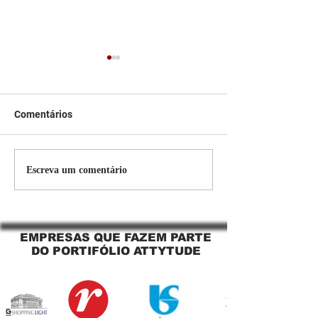
Comentários
Persiana Rolo Tela Solar:
Persiana rolo tel
Escreva um comentário
O Segredo para uma
Jaguara SP Cort
Sacada Perfeita no Link
tela solar Jagua
Sapopemba!
EMPRESAS QUE FAZEM PARTE
DO PORTIFÓLIO ATTYTUDE