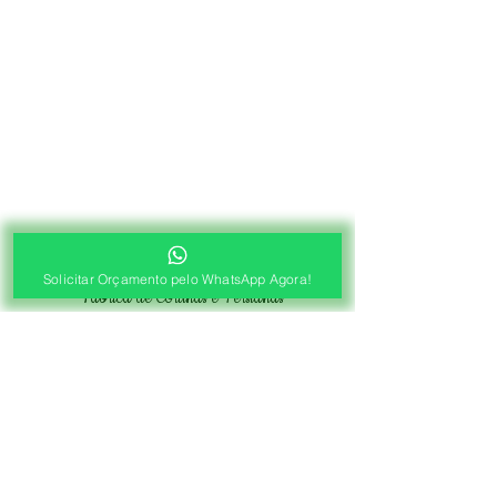
®
Solicitar Orçamento pelo WhatsApp Agora!
Fábrica de Cortinas e Persianas
Saiba Quanto Custa
Antes de Agendar a
Visita Técnica Gratuita!
1ª ETAPA
Contato e Envio das Medidas