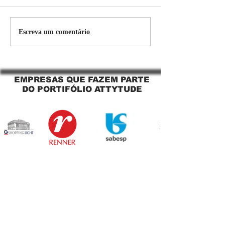
Persiana Rolo Tela Solar:
Persiana rolo tel
Escreva um comentário
O Segredo para uma
Jaguara SP Cort
Sacada Perfeita no Link
tela solar Jagua
Sapopemba!
EMPRESAS QUE FAZEM PARTE
DO PORTIFÓLIO ATTYTUDE