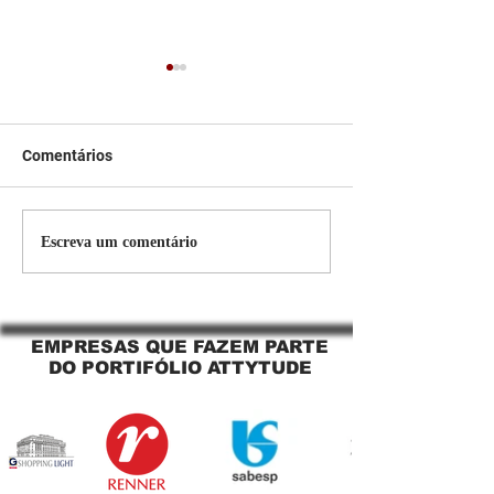
Comentários
Persiana Rolo Tela Solar:
Persiana rolo tel
Escreva um comentário
O Segredo para uma
Jaguara SP Cort
Sacada Perfeita no Link
tela solar Jagua
Sapopemba!
EMPRESAS QUE FAZEM PARTE
DO PORTIFÓLIO ATTYTUDE