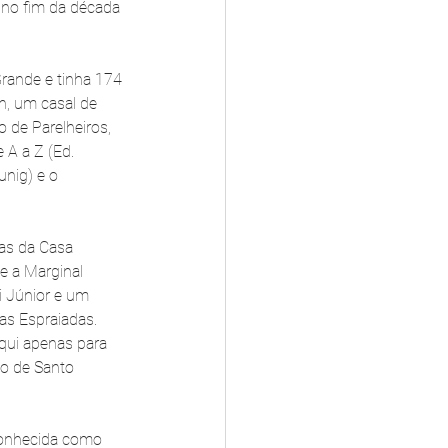
 no fim da década 
rande e tinha 174 
n, um casal de 
 de Parelheiros, 
 A a Z (Ed. 
nig) e o 
as da Casa 
 a Marginal 
 Júnior e um 
as Espraiadas. 
qui apenas para 
io de Santo 
 conhecida como 