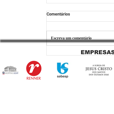
Comentários
Escreva um comentário
EMPRESAS
Copiar de Persiana Rolo Tela
Solar: O Segredo para uma
Sacada Perfeita no Link
Sapopemba!