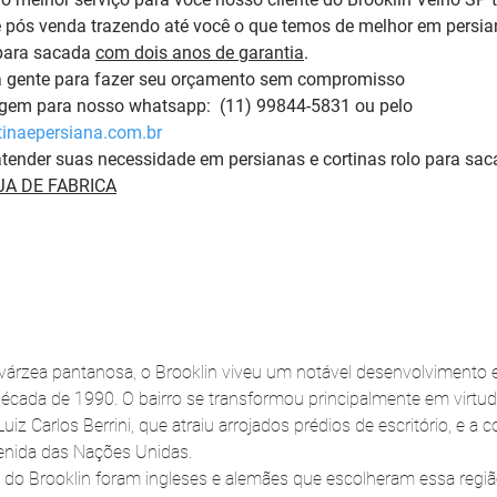
 pós venda trazendo até você o que temos de melhor em persian
para sacada 
com dois anos de garantia
. 
a gente para fazer seu orçamento sem compromisso 
m para nosso whatsapp:  (11) 99844-5831 ou pelo 
inaepersiana.com.br
tender suas necessidade em persianas e cortinas rolo para sac
A DE FABRICA
árzea pantanosa, o Brooklin viveu um notável desenvolvimento 
écada de 1990. O bairro se transformou principalmente em virtu
iz Carlos Berrini, que atraiu arrojados prédios de escritório, e a 
nida das Nações Unidas. 
do Brooklin foram ingleses e alemães que escolheram essa regiã