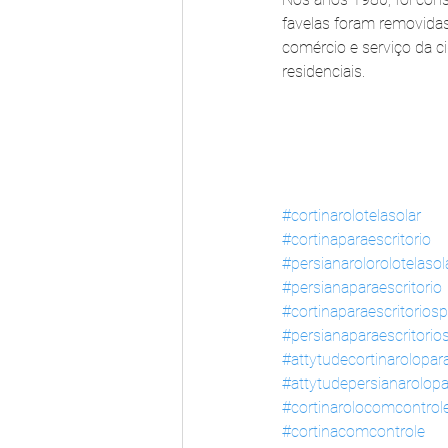
favelas foram removidas
comércio e serviço da 
residenciais. 
#cortinarolotelasolar
#cortinaparaescritorio
#persianarolorolotelasol
#persianaparaescritorio
#cortinaparaescritoriosp
#persianaparaescritorio
#attytudecortinarolopara
#attytudepersianarolopa
#cortinarolocomcontrol
#cortinacomcontrole