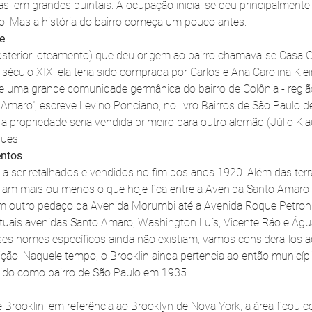
s, em grandes quintais. A ocupação inicial se deu principalmente
. Mas a história do bairro começa um pouco antes. 
e
posterior loteamento) que deu origem ao bairro chamava-se Casa G
século XIX, ela teria sido comprada por Carlos e Ana Carolina Klei
e uma grande comunidade germânica do bairro de Colônia - região
Amaro", escreve Levino Ponciano, no livro Bairros de São Paulo de
 propriedade seria vendida primeiro para outro alemão (Júlio Klau
gues.
entos
 ser retalhados e vendidos no fim dos anos 1920. Além das terr
am mais ou menos o que hoje fica entre a Avenida Santo Amaro e
um outro pedaço da Avenida Morumbi até a Avenida Roque Petroni
 atuais avenidas Santo Amaro, Washington Luís, Vicente Ráo e Águ
es nomes específicos ainda não existiam, vamos considera-los a
uição. Naquele tempo, o Brooklin ainda pertencia ao então municíp
vido como bairro de São Paulo em 1935.
e Brooklin, em referência ao Brooklyn de Nova York, a área ficou