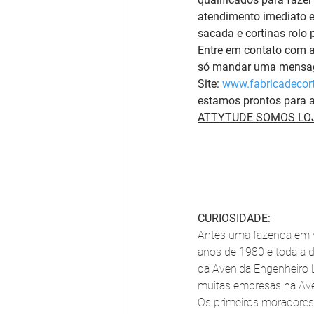
atendimento imediato e
sacada e cortinas rolo 
Entre em contato com 
só mandar uma mensage
Site: 
www.fabricadecort
estamos prontos para a
ATTYTUDE SOMOS LOJ
CURIOSIDADE:
Antes uma fazenda em v
anos de 1980 e toda a d
da Avenida Engenheiro Lu
muitas empresas na Ave
Os primeiros moradores 