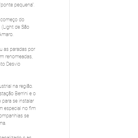
 "ponte pequena".
o começo do 
(Light de São 
Amaro. 
u as paradas por 
am renomeadas, 
to Desvio 
rial na região. 
tação Berrini e o 
para se instalar 
m especial no fim 
companhias se 
ma. 
analizado e as 