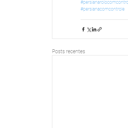
#persianarolocomcontro
#persianacomcontrole
Posts recentes