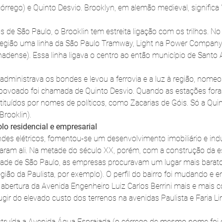
órrego) e Quinto Desvio. Brooklyn, em alemão medieval, significa
 de São Paulo, o Brooklin tem estreita ligação com os trilhos. N
região uma linha da São Paulo Tramway, Light na Power Company 
dense). Essa linha ligava o centro ao então município de Santo 
administrava os bondes e levou a ferrovia e a luz à região, nomeo
povoado foi chamada de Quinto Desvio. Quando as estações for
tuídos por nomes de políticos, como Zacarias de Góis. Só a Quin
rooklin). 
polo residencial e empresarial
s elétricos, fomentou-se um desenvolvimento imobiliário e indust
alaram ali. Na metade do século XX, porém, com a construção da es
dade de São Paulo, as empresas procuravam um lugar mais barato 
gião da Paulista, por exemplo). O perfil do bairro foi mudando e e
abertura da Avenida Engenheiro Luiz Carlos Berrini mais e mais 
gir do elevado custo dos terrenos na avenidas Paulista e Faria Li
truída a Avenida Água Espraiada (o córrego de mesmo nome foi c