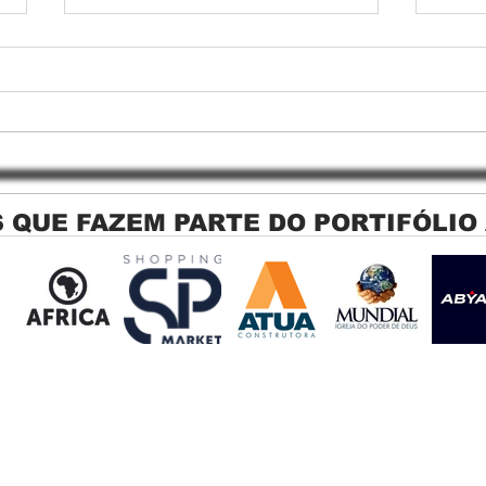
 QUE FAZEM PARTE DO PORTIFÓLIO
Persiana Rolo Tela Solar: O
Persi
Segredo para uma Sacada
Jagu
Perfeita no Link Sapopemba!
sola