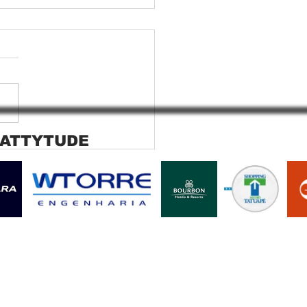
 ATTYTUDE
ana rolo tela solar
ara SP Cortina rolo tela
r Jaguara SP