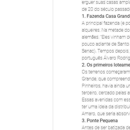
erguer suas casas ampla
de 20 do século passado
1. Fazenda Casa Grand
A principal fazenda (e 
alqueires. Na metade do 
alemães. "Eles vinham d
pouco adiante de Santo 
Senac). Tempos depois, a
português Álvaro Rodri
2. Os primeiros loteam
Os terrenos começaram a
Grande, que compreendi
Pinheiros, havia ainda 
terceiro, cercado pelas
Essas avenidas com ess
ter uma ideia da distrib
Amaro, que seria absor
3. Ponte Pequena
Antes de ser batizada d