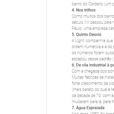
bairro do Cordeiro (um c
4. Nos trilhos
Como muitos dos bairros
século XX passou pela 
Paulo, uma empresa cana
5. Quinto Desvio
A Light, companhia que 
ordem numérica e a do 
os números foram substi
escapou desse padrão (B
6. De vila industrial à 
Com a chegada dos bonde
Muitas fábricas se inst
forte crescimento da ci
(mais barato do que a re
da década de 70, com a 
mudaram para lá. para fu
7. Água Espraiada
Nos anos 1980, foi cons