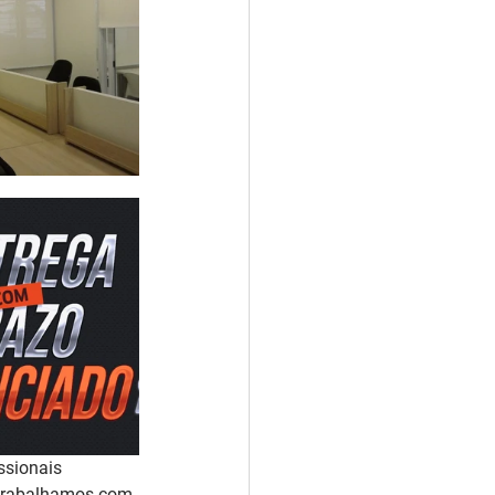
ssionais 
P trabalhamos com 