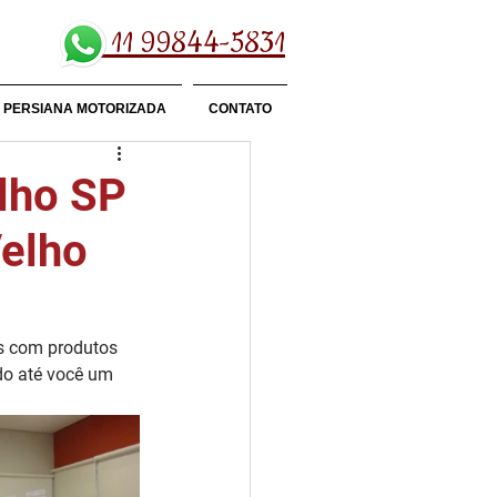
11 99844-5831
PERSIANA MOTORIZADA
CONTATO
elho SP
Velho
s com produtos 
ndo até você um 