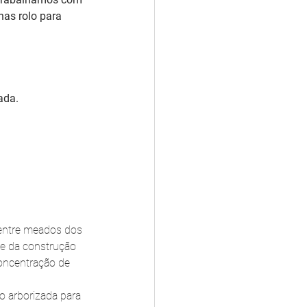
as rolo para 
ada.
entre meados dos 
de da construção 
concentração de 
o arborizada para 