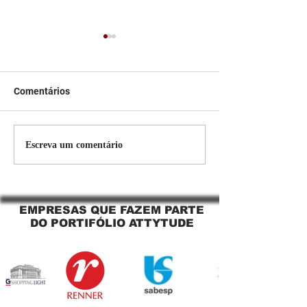
Comentários
Persiana Rolo Tela Solar:
Persiana rolo tel
Escreva um comentário
O Segredo para uma
Jaguara SP Cort
Sacada Perfeita no Link
tela solar Jagua
Sapopemba!
EMPRESAS QUE FAZEM PARTE
DO PORTIFÓLIO ATTYTUDE