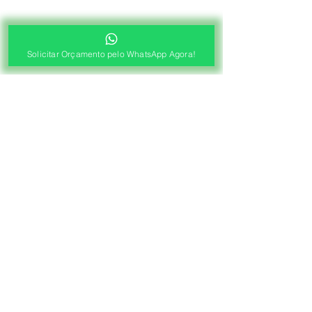
Solicitar Orçamento pelo WhatsApp Agora!
®
Fábrica de Cortinas e Persianas
Saiba Quanto Custa
Antes de Agendar a
Visita Técnica Gratuita!
1ª ETAPA
Contato e Envio das Medidas
Pré Orçamento pelo
WhatsApp