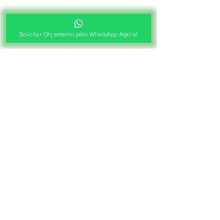
Solicitar Orçamento pelo WhatsApp Agora!
®
Fábrica de Cortinas e Persianas
Saiba Quanto Custa
Antes de Agendar a
Visita Técnica Gratuita!
1ª ETAPA
Contato e Envio das Medidas
Pré Orçamento pelo
WhatsApp