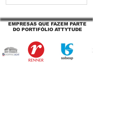
O Segredo para uma
Jaguara SP Cort
Sacada Perfeita no Link
tela solar Jagua
Sapopemba!
EMPRESAS QUE FAZEM PARTE
DO PORTIFÓLIO ATTYTUDE