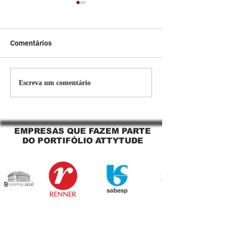
Comentários
Persiana Rolo Tela Solar:
Persiana rolo tel
Escreva um comentário
O Segredo para uma
Jaguara SP Cort
Sacada Perfeita no Link
tela solar Jagua
Sapopemba!
EMPRESAS QUE FAZEM PARTE
DO PORTIFÓLIO ATTYTUDE