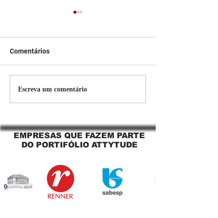
Comentários
Persiana Rolo Tela Solar:
Persiana rolo tel
Escreva um comentário
O Segredo para uma
Jaguara SP Cort
Sacada Perfeita no Link
tela solar Jagua
Sapopemba!
EMPRESAS QUE FAZEM PARTE
DO PORTIFÓLIO ATTYTUDE