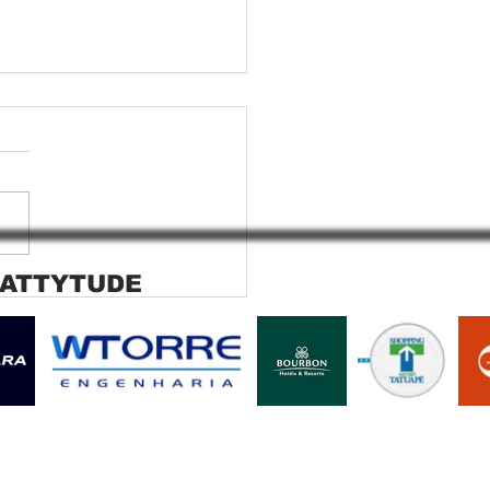
 ATTYTUDE
ana rolo tela solar
ara SP Cortina rolo tela
r Jaguara SP