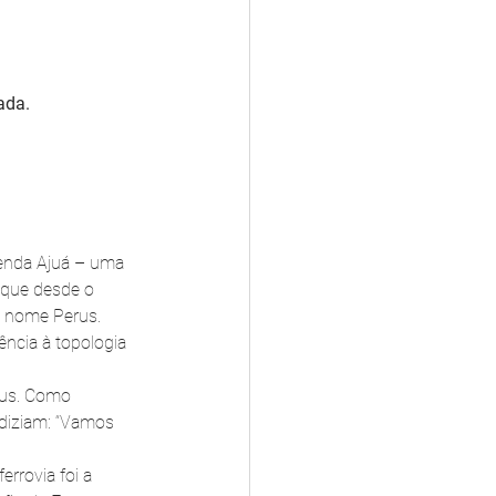
ada.
zenda Ajuá – uma 
 que desde o 
o nome Perus. 
ência à topologia 
rus. Como 
 diziam: “Vamos 
errovia foi a 