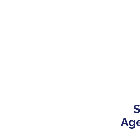
S
Age