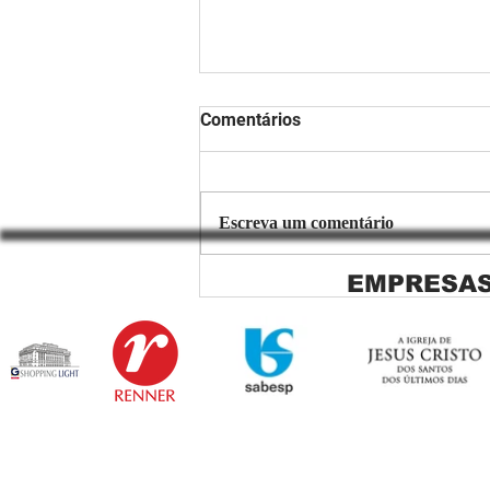
Comentários
Escreva um comentário
EMPRESAS
Copiar de Persiana Rolo Tela
Solar: O Segredo para uma
Sacada Perfeita no Link
Sapopemba!