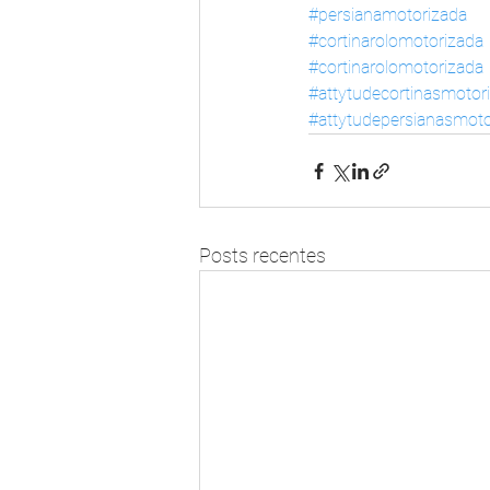
#persianamotorizada
#cortinarolomotorizada
#cortinarolomotorizada
#attytudecortinasmotor
#attytudepersianasmoto
Posts recentes