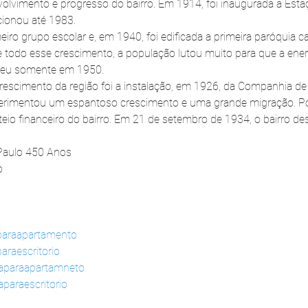
olvimento e progresso do bairro. Em 1914, foi inaugurada a Esta
cionou até 1983.
ro grupo escolar e, em 1940, foi edificada a primeira paróquia cat
 todo esse crescimento, a população lutou muito para que a energi
eceu somente em 1950.
rescimento da região foi a instalação, em 1926, da Companhia de
experimentou um espantoso crescimento e uma grande migração. P
steio financeiro do bairro. Em 21 de setembro de 1934, o bairro de
 Paulo 450 Anos
o
paraapartamento
araescritorio
daparaapartamneto
paraescritorio