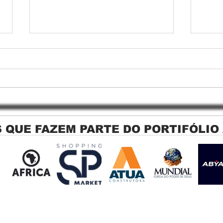
 QUE FAZEM PARTE DO PORTIFÓLIO
Persiana Rolo Tela Solar: O
Persi
Segredo para uma Sacada
Jagu
Perfeita no Link Sapopemba!
sola