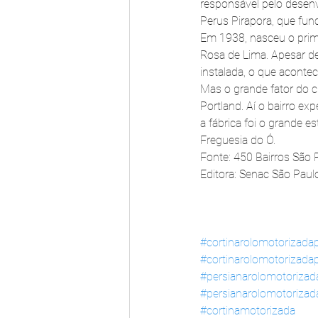
responsável pelo desenv
Perus Pirapora, que fun
Em 1938, nasceu o primei
Rosa de Lima. Apesar de
instalada, o que acont
Mas o grande fator do c
Portland. Aí o bairro 
a fábrica foi o grande e
Freguesia do Ó.
Fonte: 450 Bairros São
Editora: Senac São Paul
#cortinarolomotorizada
#cortinarolomotorizadap
#persianarolomotoriza
#persianarolomotorizada
#cortinamotorizada