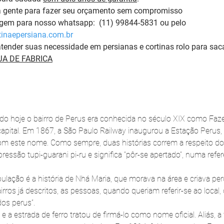
a gente para fazer seu orçamento sem compromisso 
m para nosso whatsapp:  (11) 99844-5831 ou pelo 
inaepersiana.com.br
tender suas necessidade em persianas e cortinas rolo para sac
A DE FABRICA
ado hoje o bairro de Perus era conhecida no século XIX como Fa
apital. Em 1867, a São Paulo Railway inaugurou a Estação Perus,
com este nome. Como sempre, duas histórias correm a respeito d
ssão tupi-guarani pi-ru e significa “pôr-se apertado”, numa refer
lação é a história de Nhá Maria, que morava na área e criava pe
ros já descritos, as pessoas, quando queriam referir-se ao local,
dos perus”.
e a estrada de ferro tratou de firmá-lo como nome oficial. Aliás, a f