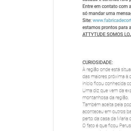
Entre em contato com 
só mandar uma mensage
Site: 
www.fabricadecort
estamos prontos para a
ATTYTUDE SOMOS LOJ
CURIOSIDADE:
À região onde está situ
das maiores próxima à c
início ficou conhecida 
Uma diz que vem da expre
montanhosa da região.
Também aceita pela popu
aconteceu em outros bair
perto da casa da Maria 
O fato é que ficou Perus 