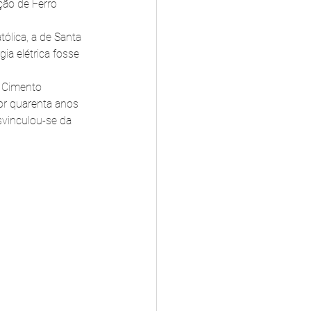
ção de Ferro 
ólica, a de Santa 
a elétrica fosse 
 Cimento 
or quarenta anos 
svinculou-se da 