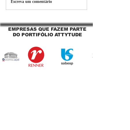
Persiana Rolo Tela Solar:
Persiana rolo tel
Escreva um comentário
O Segredo para uma
Jaguara SP Cort
Sacada Perfeita no Link
tela solar Jagua
Sapopemba!
EMPRESAS QUE FAZEM PARTE
DO PORTIFÓLIO ATTYTUDE