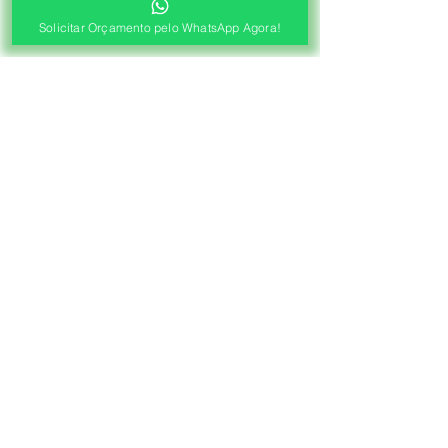
Solicitar Orçamento pelo WhatsApp Agora!
®
Fábrica de Cortinas e Persianas
Saiba Quanto Custa
Antes de Agendar a
Visita Técnica Gratuita!