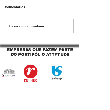
Comentários
Persiana Rolo Tela Solar:
Persiana rolo tel
Escreva um comentário
O Segredo para uma
Jaguara SP Cort
Sacada Perfeita no Link
tela solar Jagua
Sapopemba!
EMPRESAS QUE FAZEM PARTE
DO PORTIFÓLIO ATTYTUDE