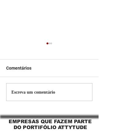
Comentários
Persiana Rolo Tela Solar:
Persiana rolo tel
Escreva um comentário
O Segredo para uma
Jaguara SP Cort
Sacada Perfeita no Link
tela solar Jagua
Sapopemba!
EMPRESAS QUE FAZEM PARTE
DO PORTIFÓLIO ATTYTUDE