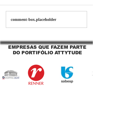
Persiana Rolo Tela Solar:
Persiana rolo tel
comment-box.placeholder
O Segredo para uma
Jaguara SP Cort
Sacada Perfeita no Link
tela solar Jagua
Sapopemba!
EMPRESAS QUE FAZEM PARTE
DO PORTIFÓLIO ATTYTUDE