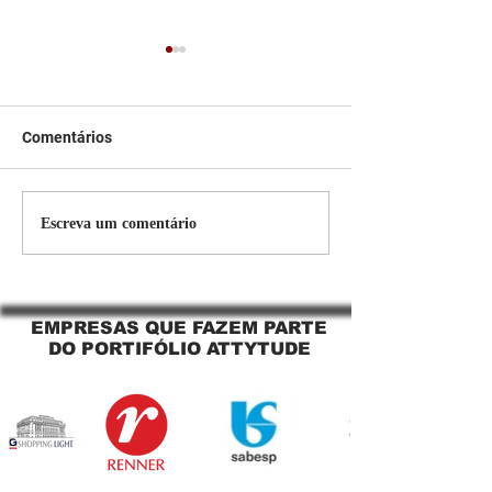
Comentários
Persiana Rolo Tela Solar:
Persiana rolo tel
Escreva um comentário
O Segredo para uma
Jaguara SP Cort
Sacada Perfeita no Link
tela solar Jagua
Sapopemba!
EMPRESAS QUE FAZEM PARTE
DO PORTIFÓLIO ATTYTUDE