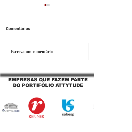
Comentários
Persiana Rolo Tela Solar:
Persiana rolo tel
Escreva um comentário
O Segredo para uma
Jaguara SP Cort
Sacada Perfeita no Link
tela solar Jagua
Sapopemba!
EMPRESAS QUE FAZEM PARTE
DO PORTIFÓLIO ATTYTUDE