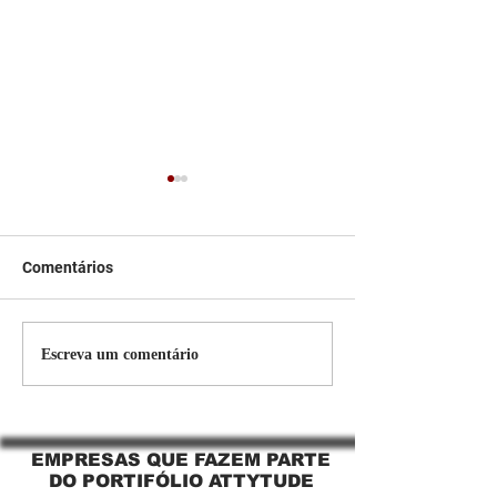
Comentários
Persiana Rolo Tela Solar:
Persiana rolo tel
Escreva um comentário
O Segredo para uma
Jaguara SP Cort
Sacada Perfeita no Link
tela solar Jagua
Sapopemba!
EMPRESAS QUE FAZEM PARTE
DO PORTIFÓLIO ATTYTUDE