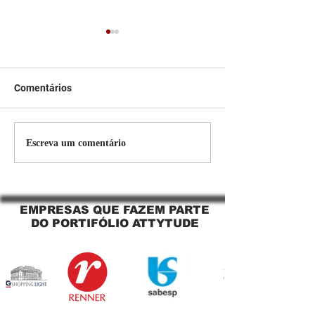
Comentários
Persiana Rolo Tela Solar:
Persiana rolo tel
Escreva um comentário
O Segredo para uma
Jaguara SP Cort
Sacada Perfeita no Link
tela solar Jagua
Sapopemba!
EMPRESAS QUE FAZEM PARTE
DO PORTIFÓLIO ATTYTUDE