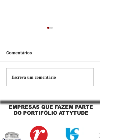
Comentários
Persiana Rolo Tela Solar:
Persiana rolo tel
Escreva um comentário
O Segredo para uma
Jaguara SP Cort
Sacada Perfeita no Link
tela solar Jagua
Sapopemba!
EMPRESAS QUE FAZEM PARTE
DO PORTIFÓLIO ATTYTUDE