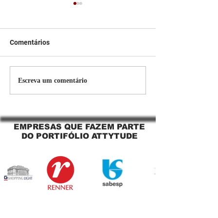
Comentários
Persiana Rolo Tela Solar:
Persiana rolo tel
Escreva um comentário
O Segredo para uma
Jaguara SP Cort
Sacada Perfeita no Link
tela solar Jagua
Sapopemba!
EMPRESAS QUE FAZEM PARTE
DO PORTIFÓLIO ATTYTUDE