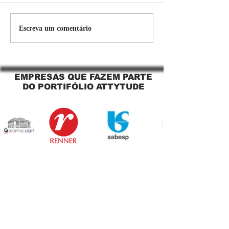
Persiana Rolo Tela Solar:
Persiana rolo tel
Escreva um comentário
O Segredo para uma
Jaguara SP Cort
Sacada Perfeita no Link
tela solar Jagua
Sapopemba!
EMPRESAS QUE FAZEM PARTE
DO PORTIFÓLIO ATTYTUDE