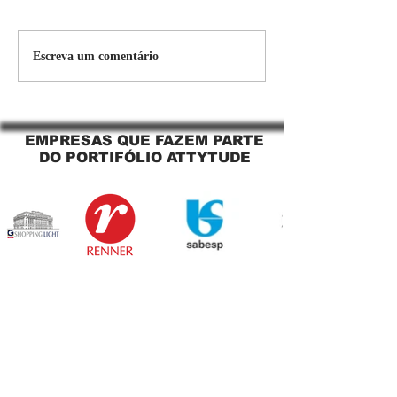
Persiana Rolo Tela Solar:
Persiana rolo tel
Escreva um comentário
O Segredo para uma
Jaguara SP Cort
Sacada Perfeita no Link
tela solar Jagua
Sapopemba!
EMPRESAS QUE FAZEM PARTE
DO PORTIFÓLIO ATTYTUDE