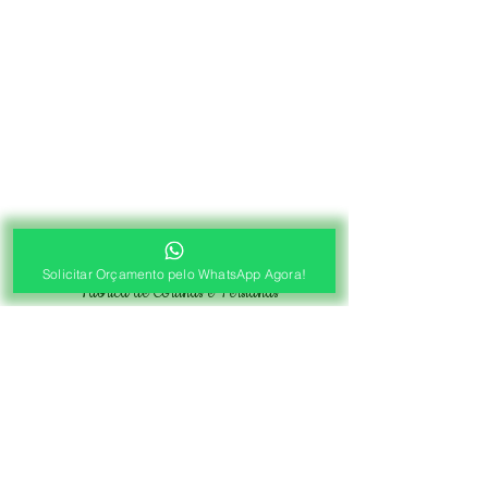
®
Solicitar Orçamento pelo WhatsApp Agora!
Fábrica de Cortinas e Persianas
Saiba Quanto Custa
Antes de Agendar a
Visita Técnica Gratuita!
1ª ETAPA
Contato e Envio das Medidas