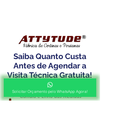
®
Fábrica de Cortinas e Persianas
Saiba Quanto Custa
Antes de Agendar a
Visita Técnica Gratuita!
1ª ETAPA
Solicitar Orçamento pelo WhatsApp Agora!
Contato e Envio das Medidas
Pré Orçamento pelo
WhatsApp
Envie as medidas (Largura x Altura)
e a Foto de sua Sacada, Janelas ou