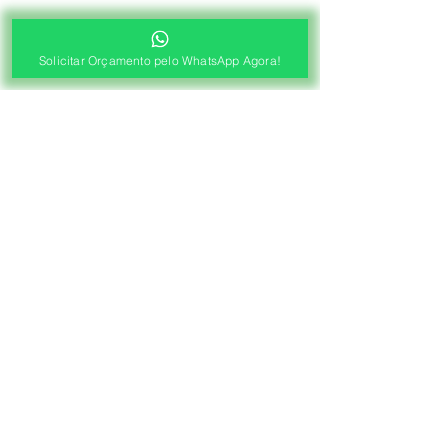
Solicitar Orçamento pelo WhatsApp Agora!
®
Fábrica de Cortinas e Persianas
Saiba Quanto Custa
Antes de Agendar a
Visita Técnica Gratuita!
1ª ETAPA
Contato e Envio das Medidas
Pré Orçamento pelo
WhatsApp
Envie as medidas (Largura x Altura)