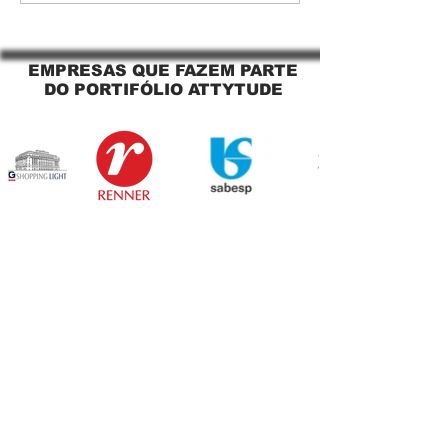
Sacada Perfeita no Link
tela solar Jagua
Sapopemba!
EMPRESAS QUE FAZEM PARTE
DO PORTIFÓLIO ATTYTUDE