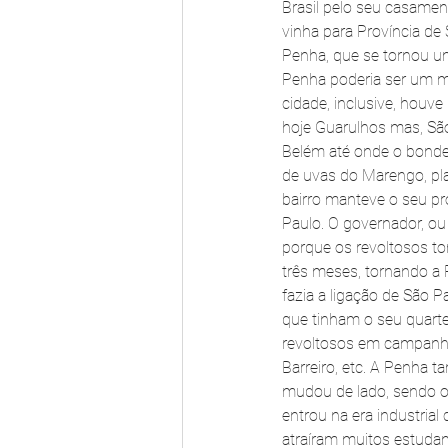
Brasil pelo seu casamen
vinha para Província de
Penha, que se tornou um
Penha poderia ser um m
cidade, inclusive, hou
hoje Guarulhos mas, São
Belém até onde o bonde 
de uvas do Marengo, pl
bairro manteve o seu p
Paulo. O governador, ou
porque os revoltosos t
três meses, tornando a P
fazia a ligação de São 
que tinham o seu quartel
revoltosos em campanhas
Barreiro, etc. A Penha 
mudou de lado, sendo o 
entrou na era industria
atraíram muitos estudan