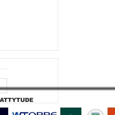
 ATTYTUDE
ana rolo tela solar
ara SP Cortina rolo tela
r Jaguara SP