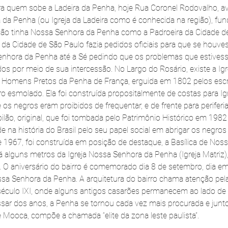
ara quem sobe a Ladeira da Penha, hoje Rua Coronel Rodovalho, av
 da Penha (ou Igreja da Ladeira como é conhecida na região), fu
ção tinha Nossa Senhora da Penha como a Padroeira da Cidade de
a Cidade de São Paulo fazia pedidos oficiais para que se houve
enhora da Penha até a Sé pedindo que os problemas que estive
 por meio de sua intercessão. No Largo do Rosário, existe a Igr
 Homens Pretos da Penha de França, erguida em 1802 pelos escr
o esmolado. Ela foi construída propositalmente de costas para Ig
s negros eram proibidos de frequentar, e de frente para periferia
ilão, original, que foi tombada pelo Patrimônio Histórico em 1982
 na história do Brasil pelo seu papel social em abrigar os negros
e 1967, foi construída em posição de destaque, a Basílica de Nos
á alguns metros da Igreja Nossa Senhora da Penha (Igreja Matriz)
o. O aniversário do bairro é comemorado dia 8 de setembro, dia e
Senhora da Penha. A arquitetura do bairro chama atenção pela
 século IXI, onde alguns antigos casarões permanecem ao lado d
ar dos anos, a Penha se tornou cada vez mais procurada e junto
e Mooca, compõe a chamada “elite da zona leste paulista”. 