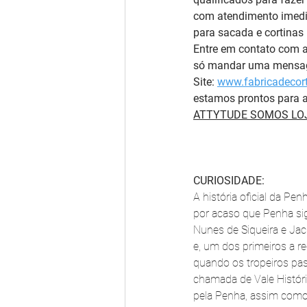
com atendimento imedia
para sacada e cortinas 
Entre em contato com 
só mandar uma mensage
Site: 
www.fabricadecort
estamos prontos para a
ATTYTUDE SOMOS LOJ
CURIOSIDADE:
A história oficial da P
por acaso que Penha si
Nunes de Siqueira e Jac
e, um dos primeiros a r
quando os tropeiros pas
chamada de Vale Históri
pela Penha, assim como 