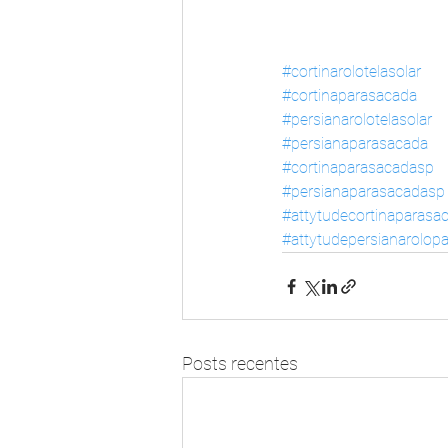
#cortinarolotelasolar
#cortinaparasacada
#persianarolotelasolar
#persianaparasacada
#cortinaparasacadasp
#persianaparasacadasp
#attytudecortinaparasa
#attytudepersianarolop
Posts recentes