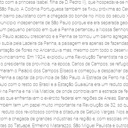
to com a princesa Isabel, filha de D. Pedro II), que hospedava-se
 São Paulo. A Colônia Portuguesa também se fixou próxima ao Cen
 bairro paulistano com a chegada do bonde no início do século 
unicípio independente de São Paulo porque ela era separada geo
ve um pequeno período em que a Penha pertenceu a Nossa Senhora
 Paulo acabou crescendo e a Penha se tornou um bairro agregado
subia pela Ladeira da Penha, a paisagem era apenas de fazendas,
antação de flores no Aricanduva mas, mesmo com todo o desenvo
rovincianismo. Em 1924, explodiu uma Revolução Tenentista na c
 o presidente da província, na época, Carlos de Campos, se refug
omaram o Palácio dos Campos Elíseos e começou a despachar da
enha a capital da província de São Paulo. A Estrada de Ferro na Ce
Paulo com o resto do Brasil e a Estação Guaiaúna era um reduto do
 na Penha e na Vila Matilde, de onde controlavam a estrada de fer
 que enfrentavam o exército federal em regiões de Areias, Bana
também tem um papel muito importante na Revolução de 32, só qu
reduto dos revoltosos contra a ditadura de Getúlio Vargas. Nos 
l com a chegada de grandes indústrias na região e, com escolas i
tes do Tatuapé, Ermelino Matarazzo, São Miguel Paulista e outros 