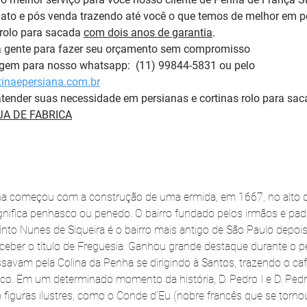
to e pós venda trazendo até você o que temos de melhor em pe
rolo para sacada 
com dois anos de garantia
. 
a gente para fazer seu orçamento sem compromisso 
m para nosso whatsapp:  (11) 99844-5831 ou pelo 
inaepersiana.com.br
tender suas necessidade em persianas e cortinas rolo para sac
A DE FABRICA
enha começou com a construção de uma ermida, em 1667, no alto d
gnifica penhasco ou penedo. O bairro fundado pelos irmãos e pa
into Nunes de Siqueira é o bairro mais antigo de São Paulo depo
eceber o título de Freguesia. Ganhou grande destaque durante o pe
savam pela Colina da Penha se dirigindo à Santos, trazendo o café
co. Em um determinado momento da história, D. Pedro I e D. Pedr
figuras ilustres, como o Conde d’Eu (nobre francês que se tornou