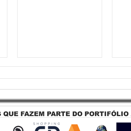
 QUE FAZEM PARTE DO PORTIFÓLIO
Persiana Rolo Tela Solar: O
Persi
Segredo para uma Sacada
Jagu
Perfeita no Link Sapopemba!
sola