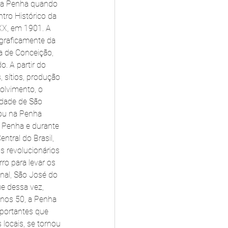
 na Penha quando 
tro Histórico da 
XX, em 1901. A 
graficamente da 
 de Conceição, 
. A partir do 
 sítios, produção 
lvimento, o 
idade de São 
iou na Penha 
 Penha e durante 
ntral do Brasil, 
s revolucionários 
ro para levar os 
nal, São José do 
e dessa vez, 
anos 50, a Penha 
mportantes que 
locais, se tornou 