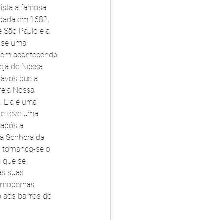
ista a famosa 
ndada em 1682. 
 São Paulo e a 
sse uma 
ssem acontecendo 
eja de Nossa 
avos que a 
reja Nossa 
. Ela é uma 
 e teve uma 
 após a 
sa Senhora da 
, tornando-se o 
m que se 
s suas 
e modernas 
 aos bairros do 