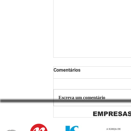
Comentários
Escreva um comentário
EMPRESAS
Copiar de Persiana Rolo Tela
Solar: O Segredo para uma
Sacada Perfeita no Link