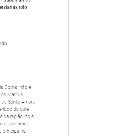
rsianas rolo 
ada.
a Colina; não é 
dres Mateus 
is de Santo Amaro 
ríodo do café, 
 da região, hoje 
o II passaram 
 príncipe no 