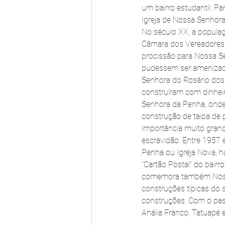
um bairro estudantil. P
Igreja de Nossa Senhora
No século XX, a popula
Câmara dos Vereadores d
procissão para Nossa S
pudessem ser amenizados
Senhora do Rosário dos
construíram com dinheir
Senhora da Penha, onde o
construção de taipa de p
importância muito grande
escravidão. Entre 1957 
Penha ou Igreja Nova, h
“Cartão Postal” do bairr
comemora também Nossa 
construções típicas do
construções. Com o pass
Anália Franco, Tatuapé 