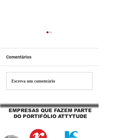
Comentários
Persiana Rolo Tela Solar:
Persiana rolo tel
Escreva um comentário
O Segredo para uma
Jaguara SP Cort
Sacada Perfeita no Link
tela solar Jagua
Sapopemba!
EMPRESAS QUE FAZEM PARTE
DO PORTIFÓLIO ATTYTUDE