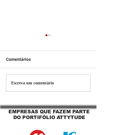
Comentários
Persiana Rolo Tela Solar:
Persiana rolo tel
Escreva um comentário
O Segredo para uma
Jaguara SP Cort
Sacada Perfeita no Link
tela solar Jagua
Sapopemba!
EMPRESAS QUE FAZEM PARTE
DO PORTIFÓLIO ATTYTUDE