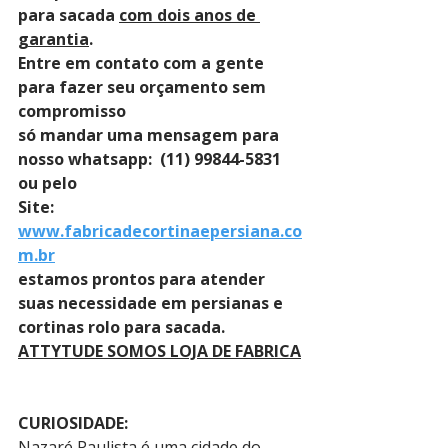
para sacada 
com dois anos de 
garantia
. 
Entre em contato com a gente 
para fazer seu orçamento sem 
compromisso 
só mandar uma mensagem para 
nosso whatsapp:  (11) 99844-5831 
ou pelo 
Site: 
www.fabricadecortinaepersiana.co
m.br
estamos prontos para atender 
suas necessidade em persianas e 
cortinas rolo para sacada.
ATTYTUDE SOMOS LOJA DE FABRICA
CURIOSIDADE:
Nazaré Paulista é uma cidade do 