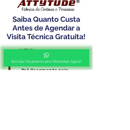
®
Fábrica de Cortinas e Persianas
Saiba Quanto Custa
Antes de Agendar a
Visita Técnica Gratuita!
1ª ETAPA
Contato e Envio das Medidas
Solicitar Orçamento pelo WhatsApp Agora!
Pré Orçamento pelo
WhatsApp
Envie as medidas (Largura x Altura)
e a Foto de sua Sacada, Janelas ou
Portas, Nosso Consultor irá
Responder com o Valor de seu
Orçamento!