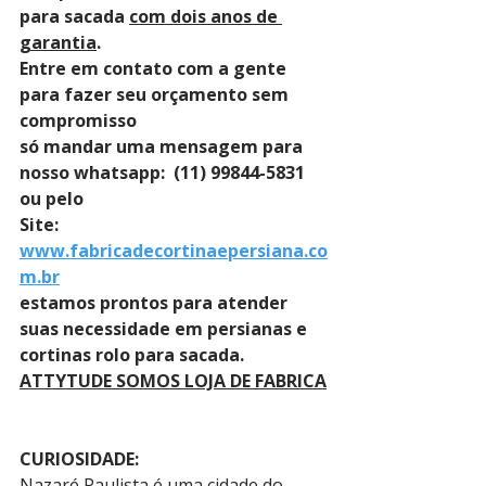
para sacada 
com dois anos de 
garantia
. 
Entre em contato com a gente 
para fazer seu orçamento sem 
compromisso 
só mandar uma mensagem para 
nosso whatsapp:  (11) 99844-5831 
ou pelo 
Site: 
www.fabricadecortinaepersiana.co
m.br
estamos prontos para atender 
suas necessidade em persianas e 
cortinas rolo para sacada.
ATTYTUDE SOMOS LOJA DE FABRICA
CURIOSIDADE:
Nazaré Paulista é uma cidade do 