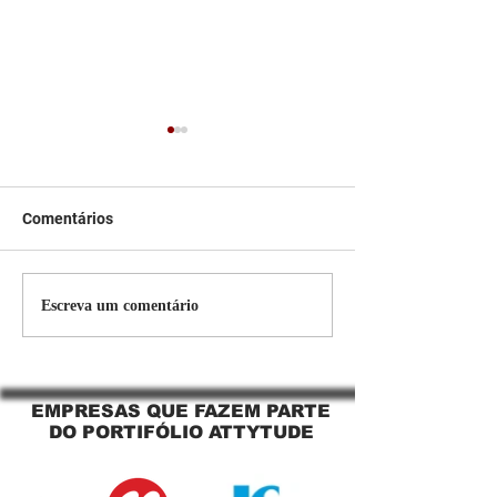
Comentários
Persiana Rolo Tela Solar:
Persiana rolo tel
Escreva um comentário
O Segredo para uma
Jaguara SP Cort
Sacada Perfeita no Link
tela solar Jagua
Sapopemba!
EMPRESAS QUE FAZEM PARTE
DO PORTIFÓLIO ATTYTUDE