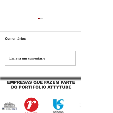
Comentários
Persiana Rolo Tela Solar:
Persiana rolo tel
Escreva um comentário
O Segredo para uma
Jaguara SP Cort
Sacada Perfeita no Link
tela solar Jagua
Sapopemba!
EMPRESAS QUE FAZEM PARTE
DO PORTIFÓLIO ATTYTUDE