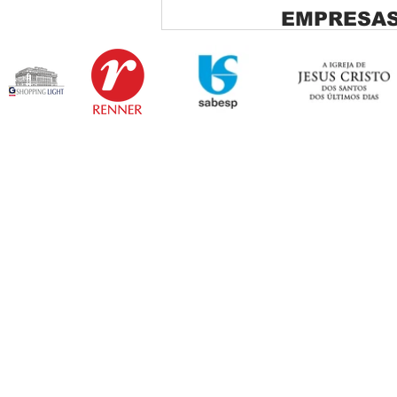
EMPRESAS
Copiar de Persiana Rolo Tela
Solar: O Segredo para uma
Sacada Perfeita no Link
Sapopemba!