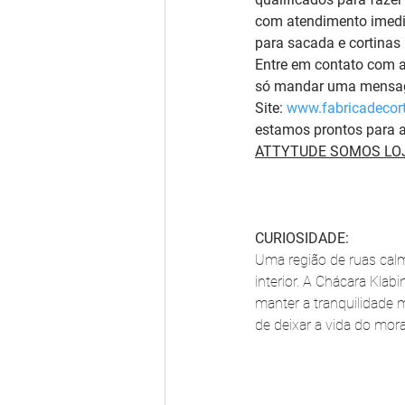
com atendimento imedia
para sacada e cortinas 
Entre em contato com 
só mandar uma mensag
Site: 
www.fabricadecort
estamos prontos para a
ATTYTUDE SOMOS LOJ
CURIOSIDADE:
Uma região de ruas calm
interior. A Chácara Klab
manter a tranquilidade 
de deixar a vida do mo