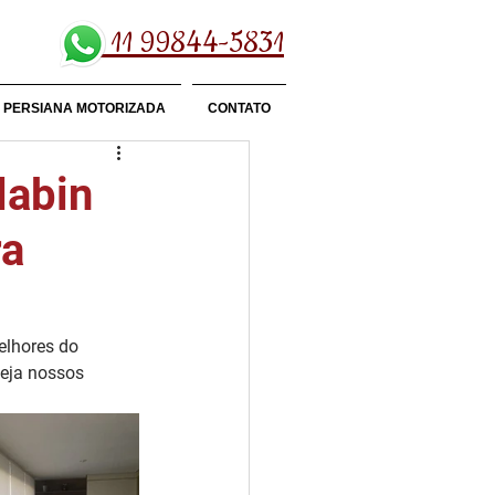
11 99844-5831
PERSIANA MOTORIZADA
CONTATO
labin
ra
elhores do 
eja nossos 