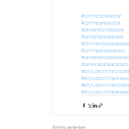
#cortinarolotelasolar
#cortinaparasacada
#persianarolotelasolar
#persianaparasacada
#cortinaroloparasacada
#cortinaparasacadasp
#persianaroloparasaca
#persianaparasacadaso
#attytudecortinarolopa
#attytudecortinaparasa
#attytudecortinarolopa
#attytudecortinaparasa
Posts recentes