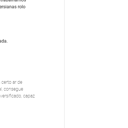
rsianas rolo 
ada.
certo ar de 
al, consegue 
ersificado, capaz 