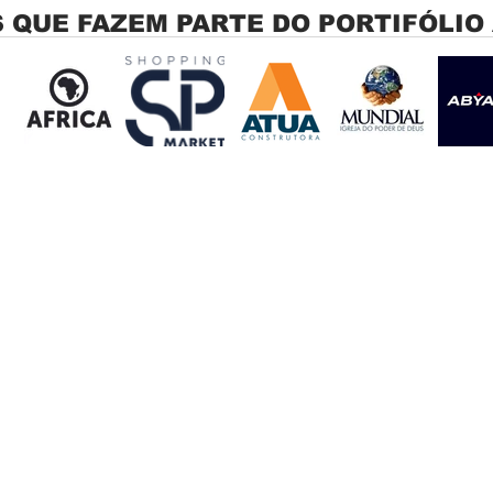
 QUE FAZEM PARTE DO PORTIFÓLIO
Persiana Rolo Tela Solar: O
Persi
Segredo para uma Sacada
Jagu
Perfeita no Link Sapopemba!
sola