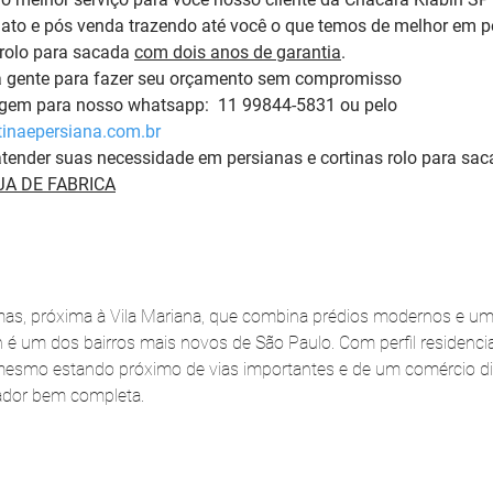
to e pós venda trazendo até você o que temos de melhor em pe
rolo para sacada 
com dois anos de garantia
. 
a gente para fazer seu orçamento sem compromisso 
em para nosso whatsapp:  11 99844-5831 ou pelo 
inaepersiana.com.br
tender suas necessidade em persianas e cortinas rolo para sac
A DE FABRICA
as, próxima à Vila Mariana, que combina prédios modernos e um 
in é um dos bairros mais novos de São Paulo. Com perfil residenci
mesmo estando próximo de vias importantes e de um comércio div
rador bem completa.