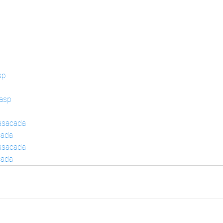
sp
dasp
rasacada
cada
rasacada
cada