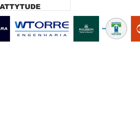
 ATTYTUDE
ana rolo tela solar
ara SP Cortina rolo tela
r Jaguara SP