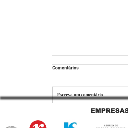
Comentários
Escreva um comentário
EMPRESAS
Copiar de Persiana Rolo Tela
Solar: O Segredo para uma
Sacada Perfeita no Link