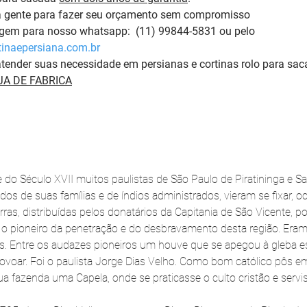
a gente para fazer seu orçamento sem compromisso 
m para nosso whatsapp:  (11) 99844-5831 ou pelo 
inaepersiana.com.br
tender suas necessidade em persianas e cortinas rolo para sac
A DE FABRICA
o Século XVII muitos paulistas de São Paulo de Piratininga e S
s de suas famílias e de índios administrados, vieram se fixar, 
rras, distribuídas pelos donatários da Capitania de São Vicente, p
 o pioneiro da penetração e do desbravamento desta região. Eram 
. Entre os audazes pioneiros um houve que se apegou à gleba es
povoar. Foi o paulista Jorge Dias Velho. Como bom católico pôs em
ua fazenda uma Capela, onde se praticasse o culto cristão e servi