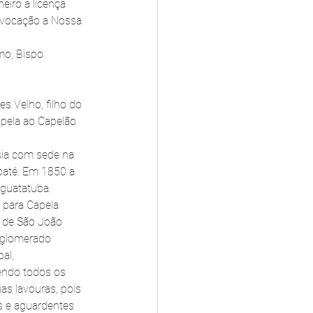
iro a licença 
 vocação a Nossa 
mo, Bispo 
s Velho, filho do 
apela ao Capelão 
sia com sede na 
baté. Em 1850 a 
aguatatuba.
o para Capela 
 de São João 
aglomerado 
al, 
endo todos os 
as lavouras, pois 
s e aguardentes 