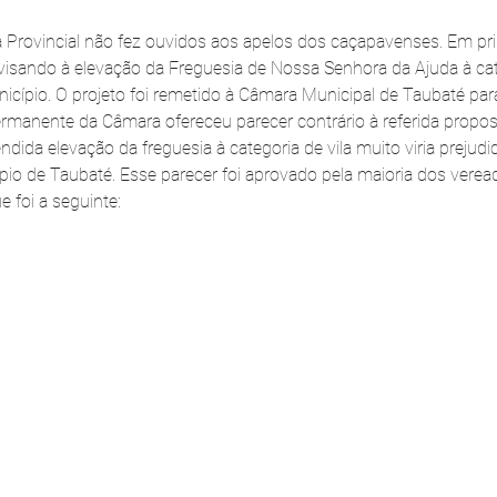
a Provincial não fez ouvidos aos apelos dos caçapavenses. Em pri
 visando à elevação da Freguesia de Nossa Senhora da Ajuda à cate
unicípio. O projeto foi remetido à Câmara Municipal de Taubaté pa
rmanente da Câmara ofereceu parecer contrário à referida propos
dida elevação da freguesia à categoria de vila muito viria prejudic
pio de Taubaté. Esse parecer foi aprovado pela maioria dos veread
e foi a seguinte: