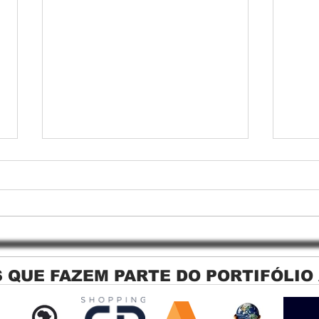
 QUE FAZEM PARTE DO PORTIFÓLIO
Persiana Rolo Tela Solar: O
Persi
Segredo para uma Sacada
Jagu
Perfeita no Link Sapopemba!
sola