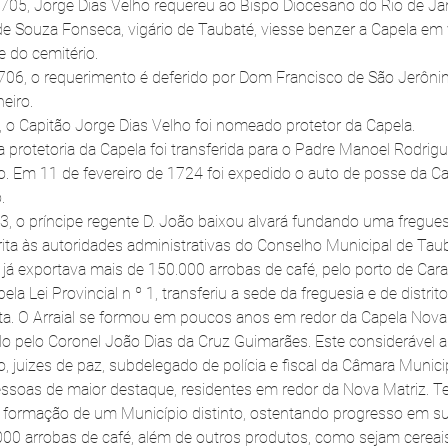
5, Jorge Dias Velho requereu ao Bispo Diocesano do Rio de Jane
e Souza Fonseca, vigário de Taubaté, viesse benzer a Capela em
e do cemitério.
706, o requerimento é deferido por Dom Francisco de São Jerôni
eiro.
o Capitão Jorge Dias Velho foi nomeado protetor da Capela.
rotetoria da Capela foi transferida para o Padre Manoel Rodrigue
o. Em 11 de fevereiro de 1724 foi expedido o auto de posse da C
.
, o príncipe regente D. João baixou alvará fundando uma fregue
rita às autoridades administrativas do Conselho Municipal de Tau
á exportava mais de 150.000 arrobas de café, pelo porto de Car
a Lei Provincial n º 1, transferiu a sede da freguesia e de distrit
ta. O Arraial se formou em poucos anos em redor da Capela Nova
do pelo Coronel João Dias da Cruz Guimarães. Este considerável 
 juizes de paz, subdelegado de polícia e fiscal da Câmara Municip
soas de maior destaque, residentes em redor da Nova Matriz. T
à formação de um Município distinto, ostentando progresso em su
00 arrobas de café, além de outros produtos, como sejam cereai