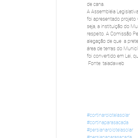
de cana.
A Assembléia Legislativ
foi apresentado projeto
seja, a instituição do M
respeito. A Comissão Pe
alegação de que  a preten
área de terras do Municí
foi convertido em Lei, qu
Fonte: taiadaweb
#cortinarolotelasolar
#cortinaparasacada
#persianarolotelasolar
#persianaparasacada