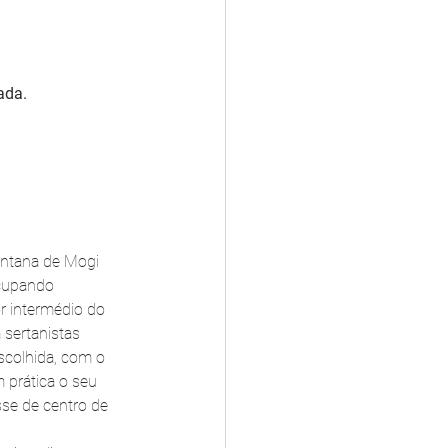
ada.
antana de Mogi 
ocupando 
or intermédio do 
sertanistas 
colhida, com o 
 prática o seu 
sse de centro de 