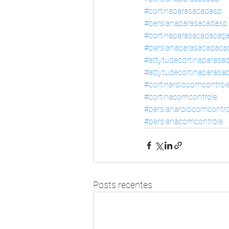
#cortinaparasacadasp
#persianaparasacadasp
#cortinaparasacadacaç
#persianaparasacadaca
#attytudecortinaparasa
#attytudecortinaparasa
#cortinarolocomcontrol
#cortinacomcontrole
#persianarolocomcontro
#persianacomcontrole
Posts recentes