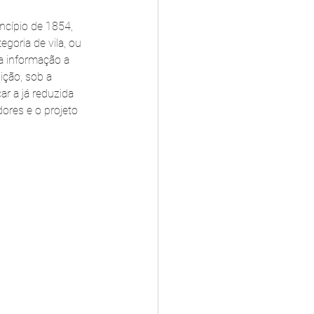
ncípio de 1854, 
goria de vila, ou 
ra informação a 
ição, sob a 
ar a já reduzida 
ores e o projeto 