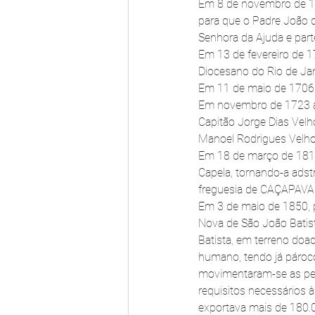
Em 8 de novembro de 170
para que o Padre João d
Senhora da Ajuda e part
Em 13 de fevereiro de 1
Diocesano do Rio de Jan
Em 11 de maio de 1706, 
Em novembro de 1723 a p
Capitão Jorge Dias Velh
Manoel Rodrigues Velho
Em 18 de março de 1813
Capela, tornando-a adst
freguesia de CAÇAPAVA j
Em 3 de maio de 1850, pel
Nova de São João Batis
Batista, em terreno doa
humano, tendo já pároco,
movimentaram-se as pes
requisitos necessários 
exportava mais de 180.0