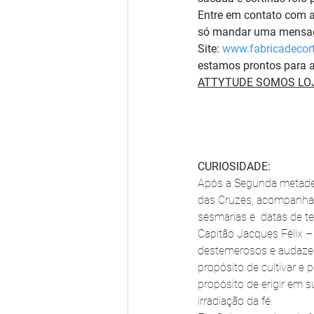
Entre em contato com 
só mandar uma mensage
Site: 
www.fabricadecort
estamos prontos para a
ATTYTUDE SOMOS LOJ
CURIOSIDADE:
Após a Segunda metade d
das Cruzes, acompanhado
sesmarias e  datas de te
Capitão Jacques Félix –
destemerosos e audazes
propósito de cultivar e 
propósito de erigir em s
irradiação da fé.