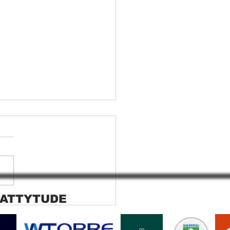
 ATTYTUDE
ana rolo tela solar
ara SP Cortina rolo tela
r Jaguara SP