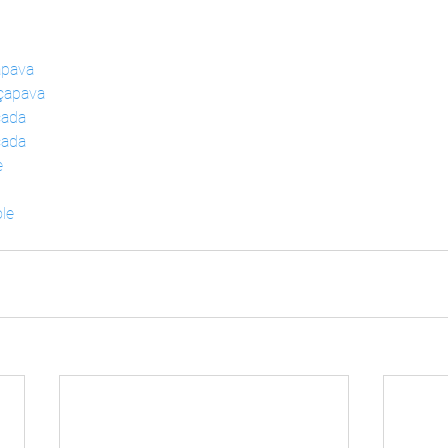
apava
çapava
cada
cada
e
le