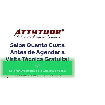
®
Fábrica de Cortinas e Persianas
Saiba Quanto Custa
Antes de Agendar a
Visita Técnica Gratuita!
1ª ETAPA
Solicitar Orçamento pelo WhatsApp Agora!
Contato e Envio das Medidas
Pré Orçamento pelo
WhatsApp
Envie as medidas (Largura x Altura)
e a Foto de sua Sacada, Janelas ou