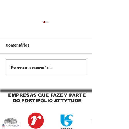
Comentários
Persiana Rolo Tela Solar:
Persiana rolo tel
Escreva um comentário
O Segredo para uma
Jaguara SP Cort
Sacada Perfeita no Link
tela solar Jagua
Sapopemba!
EMPRESAS QUE FAZEM PARTE
DO PORTIFÓLIO ATTYTUDE