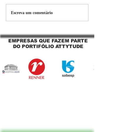
Persiana Rolo Tela Solar:
Persiana rolo tel
Escreva um comentário
O Segredo para uma
Jaguara SP Cort
Sacada Perfeita no Link
tela solar Jagua
Sapopemba!
EMPRESAS QUE FAZEM PARTE
DO PORTIFÓLIO ATTYTUDE