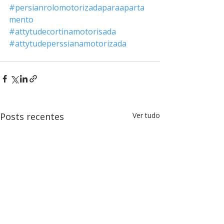
#persianrolomotorizadaparaaparta
mento
#attytudecortinamotorisada
#attytudeperssianamotorizada
Posts recentes
Ver tudo