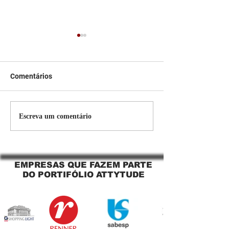
Comentários
Persiana Rolo Tela Solar:
Persiana rolo tel
Escreva um comentário
O Segredo para uma
Jaguara SP Cort
Sacada Perfeita no Link
tela solar Jagua
Sapopemba!
EMPRESAS QUE FAZEM PARTE
DO PORTIFÓLIO ATTYTUDE