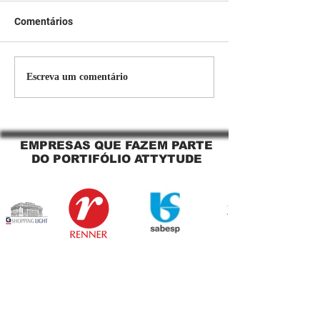
Comentários
Persiana Rolo Tela Solar:
Persiana rolo tel
Escreva um comentário
O Segredo para uma
Jaguara SP Cort
Sacada Perfeita no Link
tela solar Jagua
Sapopemba!
EMPRESAS QUE FAZEM PARTE
DO PORTIFÓLIO ATTYTUDE