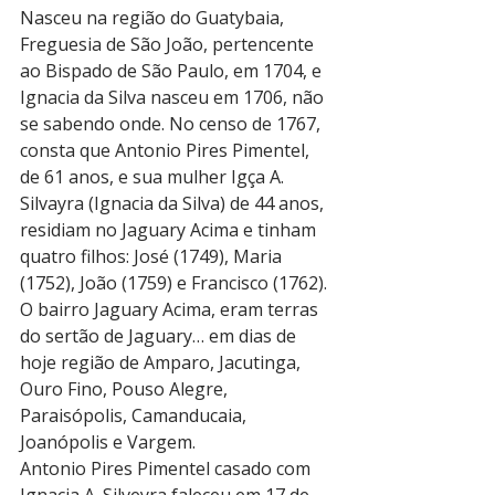
Nasceu na região do Guatybaia, 
Freguesia de São João, pertencente 
ao Bispado de São Paulo, em 1704, e 
Ignacia da Silva nasceu em 1706, não 
se sabendo onde. No censo de 1767, 
consta que Antonio Pires Pimentel, 
de 61 anos, e sua mulher Igça A. 
Silvayra (Ignacia da Silva) de 44 anos, 
residiam no Jaguary Acima e tinham 
quatro filhos: José (1749), Maria 
(1752), João (1759) e Francisco (1762). 
O bairro Jaguary Acima, eram terras 
do sertão de Jaguary… em dias de 
hoje região de Amparo, Jacutinga, 
Ouro Fino, Pouso Alegre, 
Paraisópolis, Camanducaia, 
Joanópolis e Vargem.
Antonio Pires Pimentel casado com 
Ignacia A. Silveyra faleceu em 17 de 