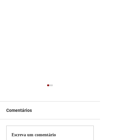
Comentários
Persiana Rolo Tela Solar:
Persiana rolo tel
Escreva um comentário