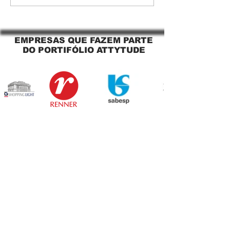
O Segredo para uma
Jaguara SP Cort
Sacada Perfeita no Link
tela solar Jagua
Sapopemba!
EMPRESAS QUE FAZEM PARTE
DO PORTIFÓLIO ATTYTUDE