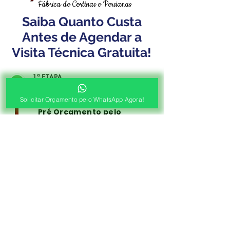
Fábrica de Cortinas e Persianas
Saiba Quanto Custa
Antes de Agendar a
Visita Técnica Gratuita!
1ª ETAPA
Contato e Envio das Medidas
Solicitar Orçamento pelo WhatsApp Agora!
Pré Orçamento pelo
WhatsApp
Envie as medidas (Largura x Altura)
e a Foto de sua Sacada, Janelas ou
Portas, Nosso Consultor irá
Responder com o Valor de seu
Orçamento!
2ª ETAPA