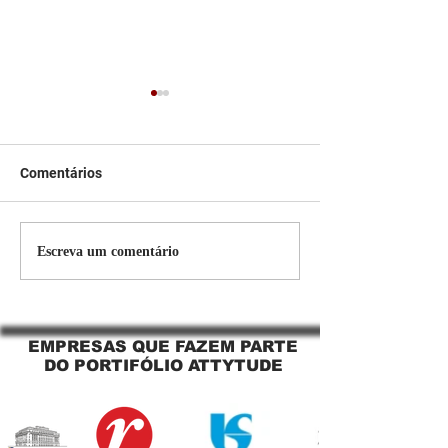
Comentários
Persiana Rolo Tela Solar:
Persiana rolo tel
Escreva um comentário
O Segredo para uma
Jaguara SP Cort
Sacada Perfeita no Link
tela solar Jagua
Sapopemba!
EMPRESAS QUE FAZEM PARTE
DO PORTIFÓLIO ATTYTUDE