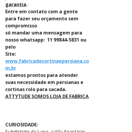
garantia
. 
Entre em contato com a gente 
para fazer seu orçamento sem 
compromisso 
só mandar uma mensagem para 
nosso whatsapp:  11 99844-5831 ou 
pelo 
Site: 
www.fabricadecortinaepersiana.co
m.br
estamos prontos para atender 
suas necessidade em persianas e 
cortinas rolo para sacada.
ATTYTUDE SOMOS LOJA DE FABRICA
CURIOSIDADE:
Subdistrito da Lapa, a Vila Anastácio 