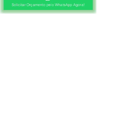
Solicitar Orçamento pelo WhatsApp Agora!
®
Fábrica de Cortinas e Persianas
Saiba Quanto Custa
Antes de Agendar a
Visita Técnica Gratuita!
1ª ETAPA