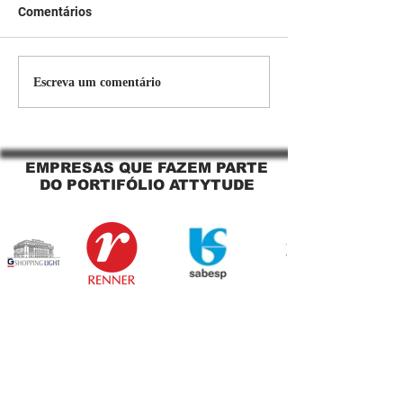
Comentários
Persiana Rolo Tela Solar:
Persiana rolo tel
Escreva um comentário
O Segredo para uma
Jaguara SP Cort
Sacada Perfeita no Link
tela solar Jagua
Sapopemba!
EMPRESAS QUE FAZEM PARTE
DO PORTIFÓLIO ATTYTUDE