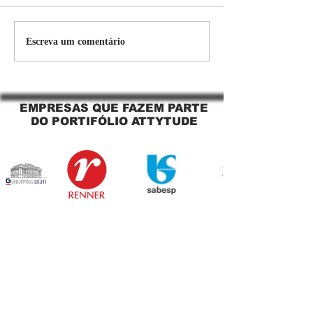
Persiana Rolo Tela Solar:
Persiana rolo tel
Escreva um comentário
O Segredo para uma
Jaguara SP Cort
Sacada Perfeita no Link
tela solar Jagua
Sapopemba!
EMPRESAS QUE FAZEM PARTE
DO PORTIFÓLIO ATTYTUDE