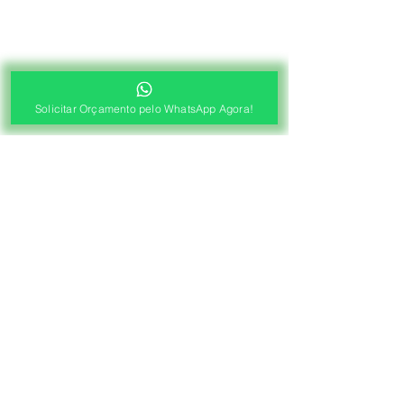
Solicitar Orçamento pelo WhatsApp Agora!
®
Fábrica de Cortinas e Persianas
Saiba Quanto Custa
Antes de Agendar a
Visita Técnica Gratuita!
1ª ETAPA
Contato e Envio das Medidas