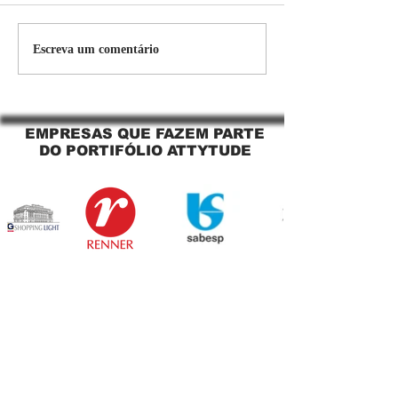
Persiana Rolo Tela Solar:
Persiana rolo tel
Escreva um comentário
O Segredo para uma
Jaguara SP Cort
Sacada Perfeita no Link
tela solar Jagua
Sapopemba!
EMPRESAS QUE FAZEM PARTE
DO PORTIFÓLIO ATTYTUDE