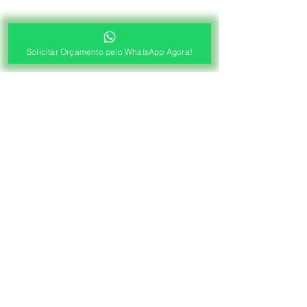
Solicitar Orçamento pelo WhatsApp Agora!
®
Fábrica de Cortinas e Persianas
Saiba Quanto Custa
Antes de Agendar a