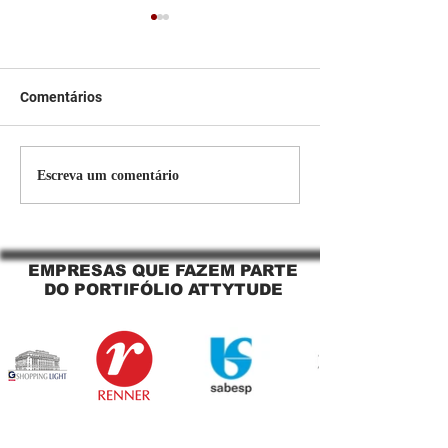
Comentários
Persiana Rolo Tela Solar:
Persiana rolo tel
Escreva um comentário
O Segredo para uma
Jaguara SP Cort
Sacada Perfeita no Link
tela solar Jagua
Sapopemba!
EMPRESAS QUE FAZEM PARTE
DO PORTIFÓLIO ATTYTUDE