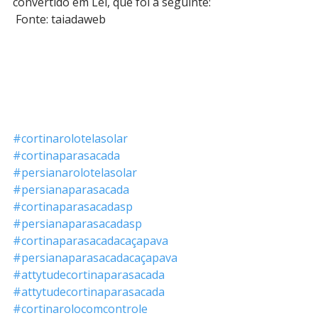
convertido em Lei, que foi a seguinte:
Fonte: taiadaweb
#cortinarolotelasolar
#cortinaparasacada
#persianarolotelasolar
#persianaparasacada
#cortinaparasacadasp
#persianaparasacadasp
#cortinaparasacadacaçapava
#persianaparasacadacaçapava
#attytudecortinaparasacada
#attytudecortinaparasacada
#cortinarolocomcontrole