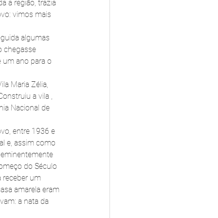
a a região, trazia 
vo: vimos mais 
seguida algumas 
so chegasse 
e um ano para o 
a Maria Zélia, 
onstruiu a vila , 
ia Nacional de 
ovo, entre 1936 e 
al e, assim como 
o eminentemente 
começo do Século 
a receber um 
casa amarela eram 
avam: a nata da 