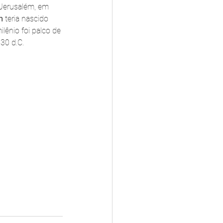
 Jerusalém, em 
m
 teria nascido 
lênio foi palco de 
330 d.C.