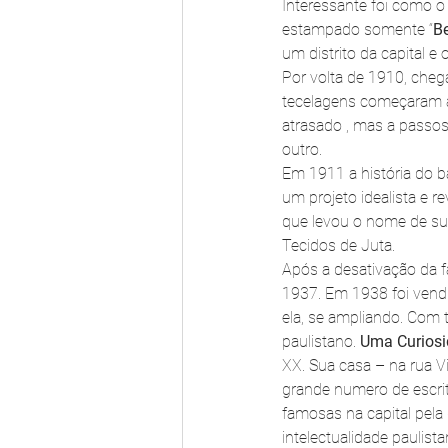
Interessante foi como o
estampado somente “
B
um distrito da capital e o
Por volta de 1910, cheg
tecelagens começaram a 
atrasado , mas a passos
outro.
Em 1911 a história do ba
um projeto idealista e re
que levou o nome de sua
Tecidos de Juta.
Após a desativação da fa
1937. Em 1938 foi vend
ela, se ampliando. Com
paulistano. 
Uma Curios
XX. Sua casa – na rua V
grande numero de escrit
famosas na capital pela 
intelectualidade paulista