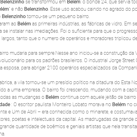
 
Belenzinho
 se transformou em 
Belém
: o bonde 24, que servia tod
elém
” e não 
Belenzinho
. Esse uso acabou caindo no agrado do po
 
Belenzinho
 tornou-se um pequeno bairro.
aram ao 
Belém
 as primeiras indústrias, as fábricas de vidro. Em 
se instalar nas imediações. Foi o suficiente para que o progres
 largos, tanto que o numero de operários e moradores triplicou d
irro mudaria para sempre.Nesse ano iniciou-se a construção da Vil
volucionário para os padrões brasileiros. O industrial Jorge Street C
 esposa, para abrigar 2100 operários especializados da Companh
brica, a vila tornou-se um presídio político na ditadura do Esta N
ido a uma empresa. O bairro foi crescendo, mudando com a capit
 todas as mudanças o 
Belém
 continua com aquele jeitão de bairr
idade
 : O escritor paulista Monteiro Lobato morava no 
Belém
 no 
inte e Um de Abril – era conhecida como o minarete, e costumav
ores, poetas e intelectuais da capital. As madrugadas da grande 
grande quantidade de boêmios e geniais artistas que nela transit
na.