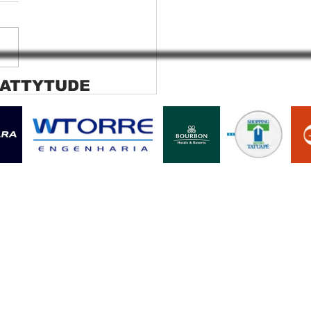
 ATTYTUDE
ana rolo tela solar
ara SP Cortina rolo tela
r Jaguara SP