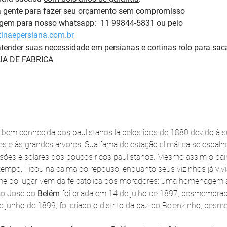
a gente para fazer seu orçamento sem compromisso 
em para nosso whatsapp:  11 99844-5831 ou pelo 
inaepersiana.com.br
tender suas necessidade em persianas e cortinas rolo para sac
A DE FABRICA
 bem conhecida dos paulistanos lá pelos idos de 1880 devido à sua
s e às grandes árvores. Sua fama de estação climática se espalh
ões e solares dos poucos ricos paulistanos. Mesmo assim o bair
empo. Ficou na calma do repouso, enquanto seus vizinhos já vivi
e do lugar vem da fé católica dos moradores: uma homenagem a
ão José do 
Belém
 foi criada em 14 de julho de 1897, desmembra
 junho de 1899, foi criado o distrito da paz do Belenzinho, de