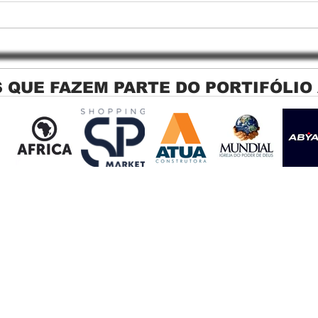
 QUE FAZEM PARTE DO PORTIFÓLIO
Persiana Rolo Tela Solar: O
Persi
Segredo para uma Sacada
Jagu
Perfeita no Link Sapopemba!
sola