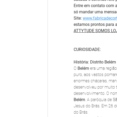
Entre em contato com 
só mandar uma mensag
Site: 
www.fabricadecort
estamos prontos para a
ATTYTUDE SOMOS LOJ
CURIOSIDADE:
História: Distrito Belém
O 
Belém
 era uma região
puro, aos vastos pomare
enormes chácaras, mans
desenvolveu por muito t
desenvolvimento. O nom
Belém
. A paróquia de S
Jesus do Brás. Em 26 de
do Brás.