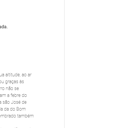
ada.
 altitude, ao ar 
ou graças às 
ro não se 
am a febre do 
 são José de 
da da do Bom 
smembrado também 