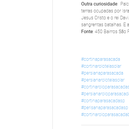
Outra curiosidade
:  Pa
terras ocupadas por Isra
Jesus Cristo e o rei Dav
sangrentas batalhas. E a
Fonte
: 450 Bairros São
#cortinaparasacada
#cortinarolotelasolar
#persianaparasacada
#persianarolotelasolar
#cortinaroloparasacada
#persianaroloparasaca
#cortinaparasacadasp
#perisanaparasacadasp
#cortinaroloparasacad