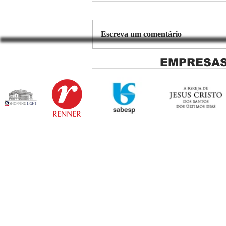
Escreva um comentário
EMPRESAS
Copiar de Persiana Rolo Tela
Solar: O Segredo para uma
Sacada Perfeita no Link
Sapopemba!