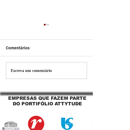
Comentários
Persiana Rolo Tela Solar:
Persiana rolo tel
Escreva um comentário
O Segredo para uma
Jaguara SP Cort
Sacada Perfeita no Link
tela solar Jagua
Sapopemba!
EMPRESAS QUE FAZEM PARTE
DO PORTIFÓLIO ATTYTUDE