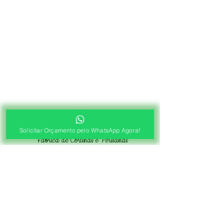
®
Solicitar Orçamento pelo WhatsApp Agora!
Fábrica de Cortinas e Persianas
Saiba Quanto Custa
Antes de Agendar a
Visita Técnica Gratuita!
1ª ETAPA
Contato e Envio das Medidas