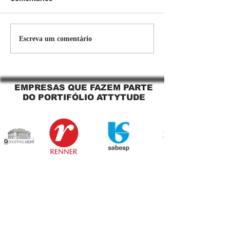
Persiana Rolo Tela Solar:
Persiana rolo tel
Escreva um comentário
O Segredo para uma
Jaguara SP Cort
Sacada Perfeita no Link
tela solar Jagua
Sapopemba!
EMPRESAS QUE FAZEM PARTE
DO PORTIFÓLIO ATTYTUDE