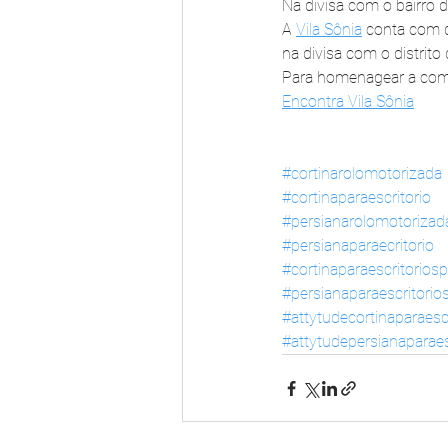
Na divisa com o bairro d
A 
Vila Sônia
 conta com d
na divisa com o distrito 
Para homenagear a comu
Encontra Vila Sônia
#cortinarolomotorizada
#cortinaparaescritorio
#persianarolomotorizad
#persianaparaecritorio
#cortinaparaescritoriosp
#persianaparaescritorio
#attytudecortinaparaescr
#attytudepersianaparaes