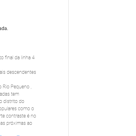
ada.
 final da linha 4 
mais descendentes 
o Rio Pequeno , 
cadas tem 
 distrito do 
opulares como o 
e contraste é no 
las próximas ao 