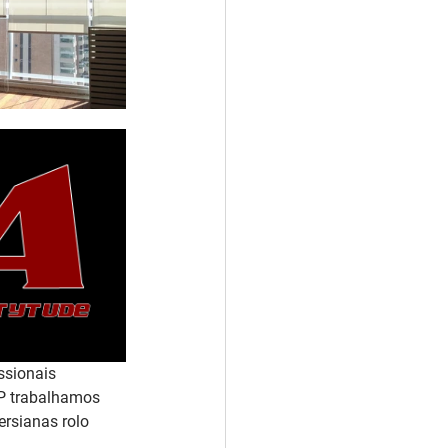
ssionais 
SP trabalhamos 
rsianas rolo 