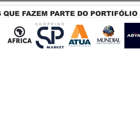
 QUE FAZEM PARTE DO PORTIFÓLIO
Persiana Rolo Tela Solar: O
Persi
Segredo para uma Sacada
Jagu
Perfeita no Link Sapopemba!
sola