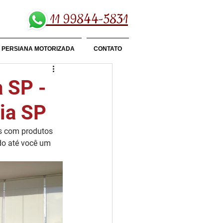
11 99844-5831
PERSIANA MOTORIZADA
CONTATO
a SP -
ia SP
s com produtos 
ndo até você um 