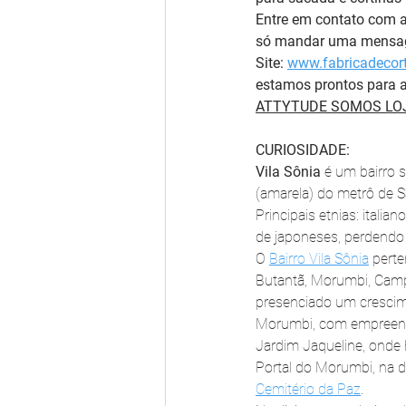
Entre em contato com 
só mandar uma mensage
Site: 
www.fabricadecort
estamos prontos para a
ATTYTUDE SOMOS LOJ
CURIOSIDADE:
Vila Sônia 
é um bairro s
(amarela) do metrô de S
Principais etnias: ital
de japoneses, perdendo 
O 
Bairro Vila Sônia
 pert
Butantã, Morumbi, Camp
presenciado um crescimen
Morumbi, com empreendi
Jardim Jaqueline, onde
Portal do Morumbi, na d
Cemitério da Paz
.