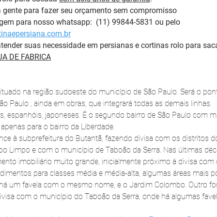
a gente para fazer seu orçamento sem compromisso 
m para nosso whatsapp:  (11) 99844-5831 ou pelo 
inaepersiana.com.br
tender suas necessidade em persianas e cortinas rolo para sac
A DE FABRICA
ituado na região sudoeste do município de São Paulo. Será o ponto
ão Paulo , ainda em obras, que integrará todas as demais linhas.
ianos, espanhóis, japoneses. É o segundo bairro de São Paulo com 
apenas para o bairro da Liberdade.
ence à subprefeitura do Butantã, fazendo divisa com os distritos d
o Limpo e com o município de Taboão da Serra. Nas últimas dé
to imobiliário muito grande, inicialmente próximo à divisa com o
mentos para classes média e média-alta, algumas áreas mais p
 há um favela com o mesmo nome, e o Jardim Colombo. Outro fort
ivisa com o município do Taboão da Serra, onde há algumas fave