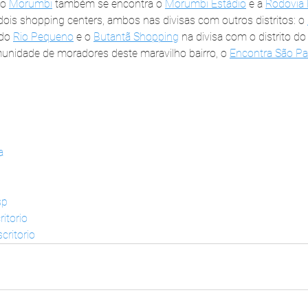
o 
Morumbi
 também se encontra o 
Morumbi Estádio
 e a 
Rodovia
ois shopping centers, ambos nas divisas com outros distritos: o 
do 
Rio Pequeno
 e o 
Butantã Shopping
 na divisa com o distrito do
nidade de moradores deste maravilho bairro, o 
Encontra São Pa
a
sp
itorio
critorio