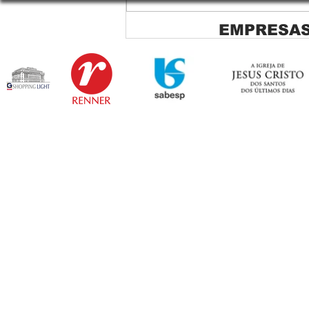
EMPRESAS
Copiar de Persiana Rolo Tela
Solar: O Segredo para uma
Sacada Perfeita no Link
Sapopemba!