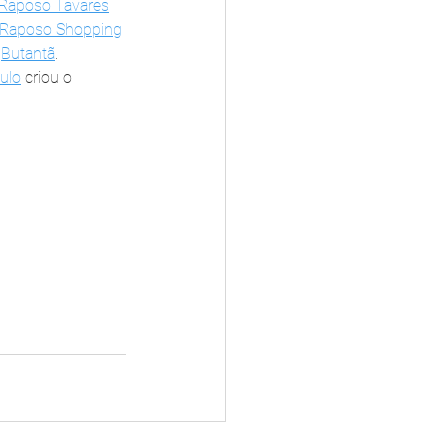
 Raposo Tavares
Raposo Shopping
 
Butantã
.
ulo
 criou o 