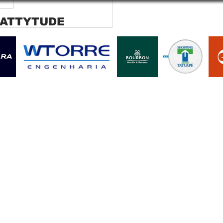
 ATTYTUDE
ana rolo tela solar
ara SP Cortina rolo tela
r Jaguara SP