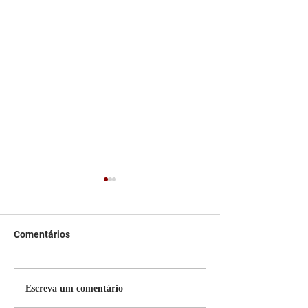
Comentários
Persiana Rolo Tela Solar:
Persiana rolo tel
Escreva um comentário
O Segredo para uma
Jaguara SP Cort