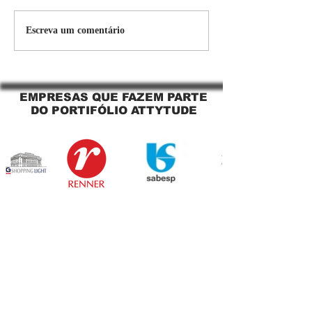
Persiana Rolo Tela Solar:
Persiana rolo tel
Escreva um comentário
O Segredo para uma
Jaguara SP Cort
Sacada Perfeita no Link
tela solar Jagua
Sapopemba!
EMPRESAS QUE FAZEM PARTE
DO PORTIFÓLIO ATTYTUDE