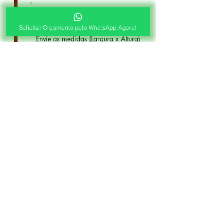
Pré Orçamento pelo
WhatsApp
Solicitar Orçamento pelo WhatsApp Agora!
Envie as medidas (Largura x Altura)
e a Foto de sua Sacada, Janelas ou
Portas, Nosso Consultor irá
Responder com o Valor de seu
Orçamento!
2ª ETAPA
Agendamento de Visita
Visita Técnica Gratuita!
Após o Pré Orçamento, Agende a
Visita Técnica Gratuita.
Levamos as Amostras e
Confirmamos as Medidas para
Fabricação de suas Cortinas.